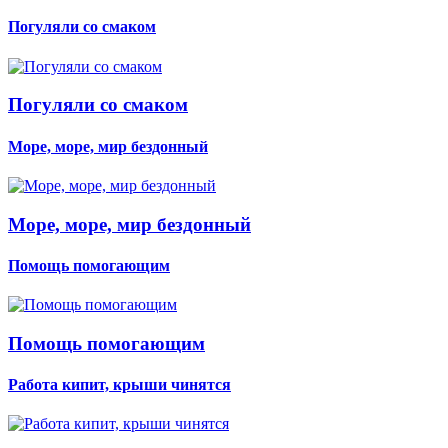
Погуляли со смаком
Погуляли со смаком
Море, море, мир бездонный
Море, море, мир бездонный
Помощь помогающим
Помощь помогающим
Работа кипит, крыши чинятся