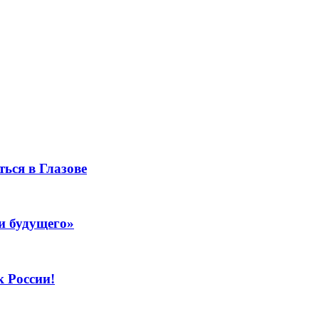
ься в Глазове
и будущего»
к России!