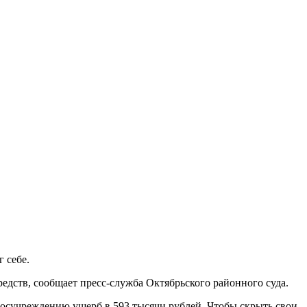
 себе.
едств, сообщает пресс-служба Октябрьского районного суда.
 госучреждению ущерб в 593 тысячи рублей. Чтобы скрыть свои