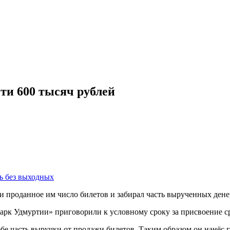
ти 600 тысяч рублей
ь без выходных
и проданное им число билетов и забирал часть вырученных денег
арк Удмуртии» приговорили к условному сроку за присвоение ср
себе часть выручки от продажи билетов. Таким образом он нанёс