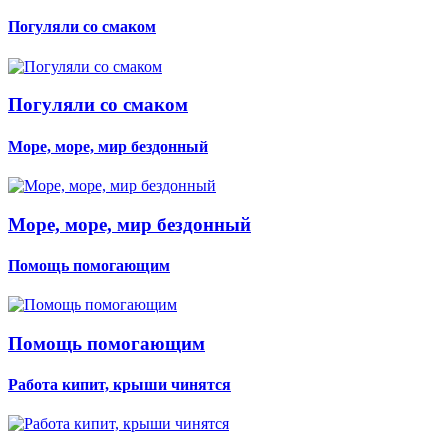
Погуляли со смаком
Погуляли со смаком
Море, море, мир бездонный
Море, море, мир бездонный
Помощь помогающим
Помощь помогающим
Работа кипит, крыши чинятся