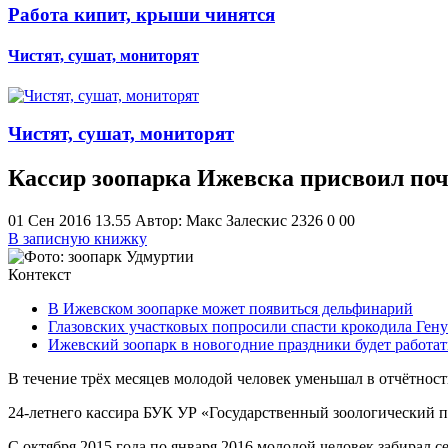
Работа кипит, крыши чинятся
Чистят, сушат, мониторят
Чистят, сушат, мониторят
Кассир зоопарка Ижевска присвоил поч
01 Сен 2016 13.55
Автор: Макс Залескис
2326
0
0
0
В записную книжку
Контекст
В Ижевском зоопарке может появиться дельфинарий
Глазовских участковых попросили спасти крокодила Гену
Ижевский зоопарк в новогодние праздники будет работат
В течение трёх месяцев молодой человек уменьшал в отчётност
24-летнего кассира БУК УР «Государственный зоологический п
С октября 2015 года по января 2016 молодой человек забирал 