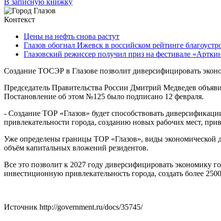
В записную книжку
Контекст
Цены на нефть снова растут
Глазов обогнал Ижевск в российском рейтинге благоустр
Глазовский режиссер получил приз на фестивале «Артки
Создание ТОСЭР в Глазове позволит диверсифицировать экон
Председатель Правительства России Дмитрий Медведев объявил
Постановление об этом №125 было подписано 12 февраля.
- Создание ТОР «Глазов» будет способствовать диверсификац
привлекательности города, созданию новых рабочих мест, пр
Уже определены границы ТОР «Глазов», виды экономической д
объём капитальных вложений резидентов.
Все это позволит к 2027 году диверсифицировать экономику г
инвестиционную привлекательность города, создать более 2500
Источник http://government.ru/docs/35745/