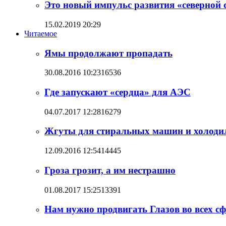
Это новый импульс развития «северной
15.02.2019 20:29
Читаемое
Ямы продолжают пропадать
30.08.2016 10:23
16536
Где запускают «сердца» для АЭС
04.07.2017 12:28
16279
Жгуты для стиральных машин и холодил
12.09.2016 12:54
14445
Гроза грозит, а им нестрашно
01.08.2017 15:25
13391
Нам нужно продвигать Глазов во всех с