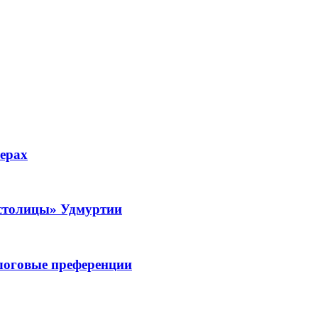
ферах
 столицы» Удмуртии
логовые преференции