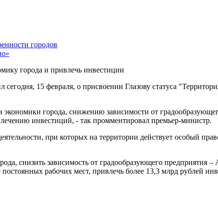
оенности городов
но»
омику города и привлечь инвестиции
 сегодня, 15 февраля, о присвоении Глазову статуса "Территор
ии экономики города, снижению зависимости от градообразующ
ивлечению инвестиций, - так промментировал премьер-министр.
еятельности, при которых на территории действует особый пр
орода, снизить зависимость от градообразующего предприятия –
 постоянных рабочих мест, привлечь более 13,3 млрд рублей инв