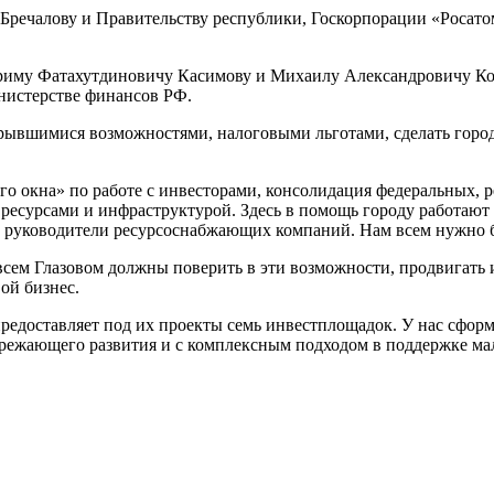
речалову и Правительству республики, Госкорпорации «Росатом»
иму Фатахутдиновичу Касимову и Михаилу Александровичу Козл
нистерстве финансов РФ.
крывшимися возможностями, налоговыми льготами, сделать город
о окна» по работе с инвесторами, консолидация федеральных, 
 ресурсами и инфраструктурой. Здесь в помощь городу работаю
 и руководители ресурсоснабжающих компаний. Нам всем нужно 
сем Глазовом должны поверить в эти возможности, продвигать и
ой бизнес.
предоставляет под их проекты семь инвестплощадок. У нас сфор
ережающего развития и с комплексным подходом в поддержке ма