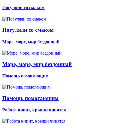
Погуляли со смаком
Погуляли со смаком
Море, море, мир бездонный
Море, море, мир бездонный
Помощь помогающим
Помощь помогающим
Работа кипит, крыши чинятся