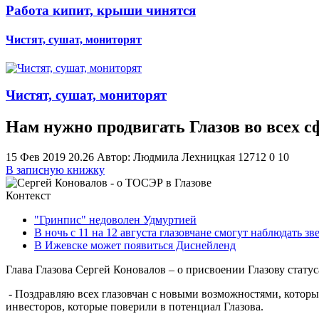
Работа кипит, крыши чинятся
Чистят, сушат, мониторят
Чистят, сушат, мониторят
Нам нужно продвигать Глазов во всех с
15 Фев 2019 20.26
Автор: Людмила Лехницкая
12712
0
1
0
В записную книжку
Контекст
"Гринпис" недоволен Удмуртией
В ночь с 11 на 12 августа глазовчане смогут наблюдать 
В Ижевске может появиться Диснейленд
Глава Глазова Сергей Коновалов – о присвоении Глазову стат
- Поздравляю всех глазовчан с новыми возможностями, которы
инвесторов, которые поверили в потенциал Глазова.