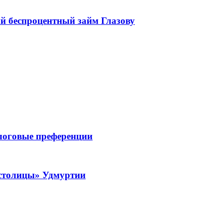
беспроцентный займ Глазову
логовые преференции
 столицы» Удмуртии