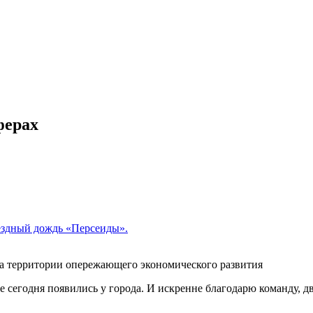
ферах
звездный дождь «Персеиды».
уса территории опережающего экономического развития
е сегодня появились у города. И искренне благодарю команду, 