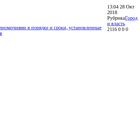
13:04
28 Окт
2018
Рубрика
Город
и власть
лномочиями в порядке и сроки, установленные
2116
0
0
0
в