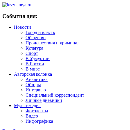
События дня:
Новости
Город и власть
Общество
Происшествия и криминал
Культура
Спорт
В Удмуртии
В России
В мире
Авторская колонка
Аналитика
Обзоры
Интервью
Специальный корреспондент
Личные дневники
Мультимедиа
Фотоленты
Видео
Инфографика